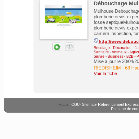
Débouchage Mul
Mulhouse Debouchage 
plomberie devis exper
fosse septiqueMulhou
plomberie devis expert
camera inspection, fu
http://www.debouc
Bricolage - Décoration - Ja
Sanitaire
-
Animaux - Agricu
œuvre
-
Business - B2B - 
Mise à jour le 20/04/2
RIEDISHEIM
-
68 Hau
Voir la fiche
Focus :
CGU
-
Sitemap
-
Référencement Express
Politique de conf