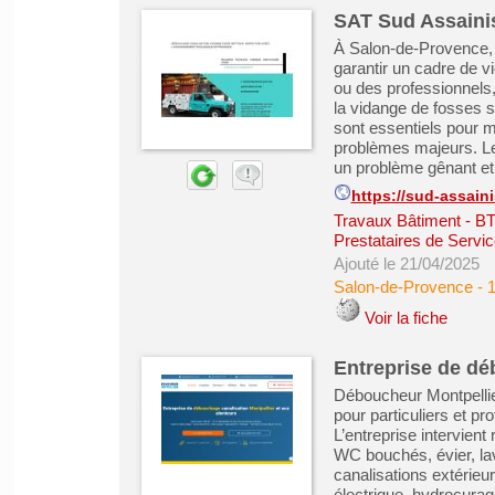
SAT Sud Assainis
À Salon-de-Provence, l
garantir un cadre de vi
ou des professionnels
la vidange de fosses 
sont essentiels pour ma
problèmes majeurs. Le
un problème gênant et 
https://sud-assai
Travaux Bâtiment - B
Prestataires de Servic
Ajouté le 21/04/2025
Salon-de-Provence
-
Voir la fiche
Entreprise de dé
Déboucheur Montpellie
pour particuliers et pr
L’entreprise intervien
WC bouchés, évier, la
canalisations extérieu
électrique, hydrocura