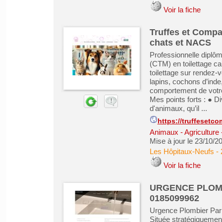
Voir la fiche
Truffes et Compag
chats et NACS
Professionnelle diplôm
(CTM) en toilettage ca
toilettage sur rendez-
lapins, cochons d’inde, 
comportement de votre
Mes points forts : ● Di
d'animaux, qu’il ...
https://truffesetco
Animaux - Agriculture 
Mise à jour le 23/10/2
Les Hôpitaux-Neufs
-
Voir la fiche
URGENCE PLOMBI
0185099962
Urgence Plombier Pari
Située stratégiquement