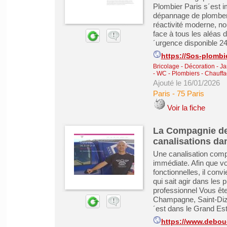
Plombier Paris s´est 
dépannage de plomberie 
réactivité moderne, no
face à tous les aléas 
´urgence disponible 24h
https://Sos-plombie
Bricolage - Décoration - Ja
- WC
-
Plombiers - Chauffag
Ajouté le 16/01/2026
Paris
-
75 Paris
Voir la fiche
La Compagnie d
canalisations da
Une canalisation comp
immédiate. Afin que vo
fonctionnelles, il con
qui sait agir dans les 
professionnel Vous êt
Champagne, Saint-Diz
´est dans le Grand Est
https://www.debouc