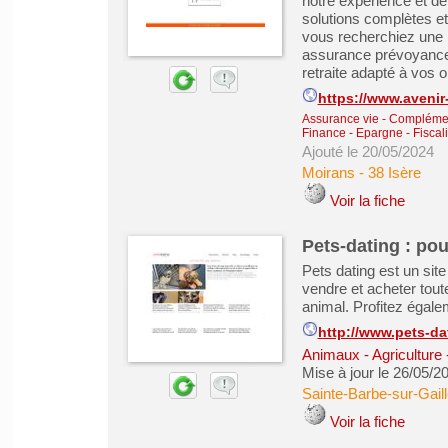
notre expérience et de
solutions complètes e
vous recherchiez une 
assurance prévoyance 
retraite adapté à vos ob
https://www.avenir
Assurance vie - Complémen
Finance - Epargne - Fiscali
Ajouté le 20/05/2024
Moirans
-
38 Isère
Voir la fiche
Pets-dating : pou
Pets dating est un sit
vendre et acheter toute
animal. Profitez égale
http://www.pets-d
Animaux - Agriculture 
Mise à jour le 26/05/2
Sainte-Barbe-sur-Gail
Voir la fiche