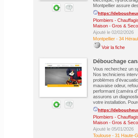
Montpellier assure des 
https://deboucheur
Plombiers - Chauffagist
Maison - Gros & Sec
Ajouté le 02/02/2026
Montpellier
-
34 Héraul
Voir la fiche
Débouchage cana
Vous recherchez un sp
Nos techniciens interv
problèmes d’évacuatio
mauvaise odeur, refo
performant (caméra d’
assurons un diagnost
votre installation. Pour
https://deboucheur
Plombiers - Chauffagist
Maison - Gros & Sec
Ajouté le 05/01/2026
Toulouse
-
31 Haute-