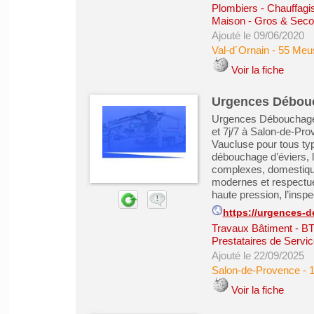
Plombiers - Chauffagist
Maison - Gros & Sec
Ajouté le 09/06/2020
Val-d´Ornain
-
55 Meu
Voir la fiche
Urgences Débou
Urgences Débouchage p
et 7j/7 à Salon-de-Pr
Vaucluse pour tous ty
débouchage d’éviers, 
complexes, domestiques
modernes et respectue
haute pression, l’inspec
https://urgences-
Travaux Bâtiment - B
Prestataires de Servic
Ajouté le 22/09/2025
Salon-de-Provence
-
Voir la fiche