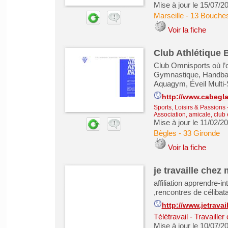
Mise à jour le 15/07/2
Marseille
-
13 Bouche
Voir la fiche
Club Athlétique 
Club Omnisports où l’o
Gymnastique, Handball
Aquagym, Éveil Multi-S
http://www.cabeglai
Sports, Loisirs & Passions
Association, amicale, club 
Mise à jour le 11/02/2
Bègles
-
33 Gironde
Voir la fiche
je travaille chez 
affiliation apprendre-
,rencontres de célibat
http://www.jetrava
Télétravail - Travailler
Mise à jour le 10/07/2