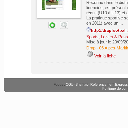
Reconnu dans le distric
licenciés, est présent 
réduit (U10 à U13) et 
La pratique sportive s
en 2011) avec un ...
http://drapfootbal
Sports, Loisirs & Pass
Mise à jour le 23/09/2
Drap
-
06 Alpes-Marit
Voir la fiche
Focus :
CGU
-
Sitemap
-
Référencement Express
Politique de conf