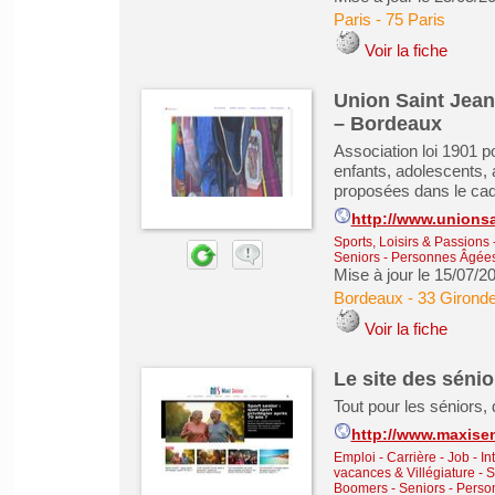
Paris
-
75 Paris
Voir la fiche
Union Saint Jean
– Bordeaux
Association loi 1901 po
enfants, adolescents, a
proposées dans le cadr
http://www.unionsa
Sports, Loisirs & Passions
Seniors - Personnes Âgée
Mise à jour le 15/07/2
Bordeaux
-
33 Girond
Voir la fiche
Le site des sénio
Tout pour les séniors, d
http://www.maxisen
Emploi - Carrière - Job - In
vacances & Villégiature
-
S
Boomers - Seniors - Pers