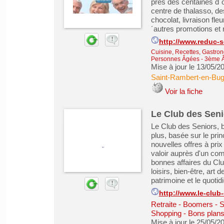
près des centaines d´o
centre de thalasso, de
chocolat, livraison fle
´autres promotions et r
http://www.reduc-
Cuisine, Recettes, Gastro
Personnes Âgées - 3ème 
Mise à jour le 13/05/2
Saint-Rambert-en-Bu
Voir la fiche
Le Club des Seni
Le Club des Seniors, b
plus, basée sur le pri
nouvelles offres à prix
valoir auprès d'un co
bonnes affaires du Clu
loisirs, bien-être, art 
patrimoine et le quotid
http://www.le-club
Retraite - Boomers - 
Shopping - Bons plan
Mise à jour le 25/05/2