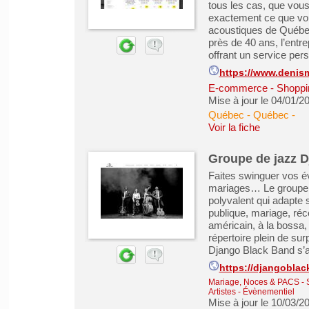
tous les cas, que vou
exactement ce que vous
acoustiques de Québec,
près de 40 ans, l’entre
offrant un service pers
https://www.denism
E-commerce - Shoppin
Mise à jour le 04/01/2
Québec - Québec
-
Voir la fiche
Groupe de jazz 
Faites swinguer vos é
mariages… Le groupe de
polyvalent qui adapte
publique, mariage, réc
américain, à la bossa,
répertoire plein de sur
Django Black Band s’ad
https://djangobla
Mariage, Noces & PACS
-
Artistes - Évènementiel
Mise à jour le 10/03/2