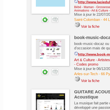
http://www.lacied
Bébé - Maman - Grossesse -
Animations
-
Art & Culture 
Mise à jour le 22/07/2
Saint-Colomban
-
44 L
Voir la fiche
book-music-doc
book-music-docaz ou l
d'occasion mais de qua
http://www.book-m
Art & Culture - Artiste
- Codes promo
Mise à jour le 06/12/2
Arles-sur-Tech
-
66 Py
Voir la fiche
GUITARE ACOUST
Acoustique
La musique fait partie
développé une passion