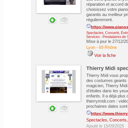
réparation et accord d
choisissez votre piano
garantis au meilleur p
régulierement.
https://www.piano
Spectacles, Concerts, Évé
Services - Prestataires de 
Mise à jour le 27/12/2
Lyon
-
69 Rhône
Voir la fiche
Thierry Midi spec
Thierry Midi vous prop
des costumes geants d
magicien, Thierry Midi 
d’étoiles dans les yeu
enfants. Il a déjà plus
thierrymidi.com : vidé
prochaines dates sont e
https://www.thierr
Spectacles, Concerts
Ajouté le 15/09/2025