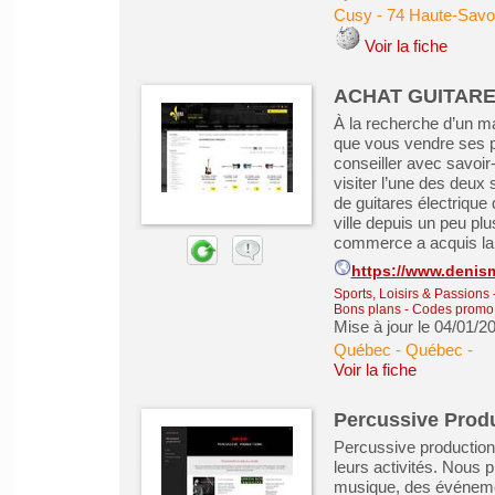
Cusy
-
74 Haute-Savo
Voir la fiche
ACHAT GUITARE 
À la recherche d’un ma
que vous vendre ses p
conseiller avec savoir-
visiter l’une des deu
de guitares électrique
ville depuis un peu plu
commerce a acquis la 
https://www.denism
Sports, Loisirs & Passions
Bons plans - Codes promo
Mise à jour le 04/01/2
Québec - Québec
-
Voir la fiche
Percussive Prod
Percussive productions 
leurs activités. Nous 
musique, des événemen