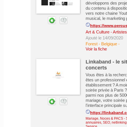
développons des proje
du contenu à dispositi
vers notre chaine Yout
musical, le marketing p
https://www.percu
Art & Culture - Artiste
Ajouté le 14/09/2020
Forest - Belgique
-
Voir la fiche
Linkaband - le s
concerts
Vous êtes à la recher
êtes un professionnel
établissement ? A moin
soirée privée à Paris 
parmi nos plus de 500
mariage, votre soirée p
l'interface principale sur
https://linkaband.
Mariage, Noces & PACS
-
annuaires, SEO, netlinking
Service