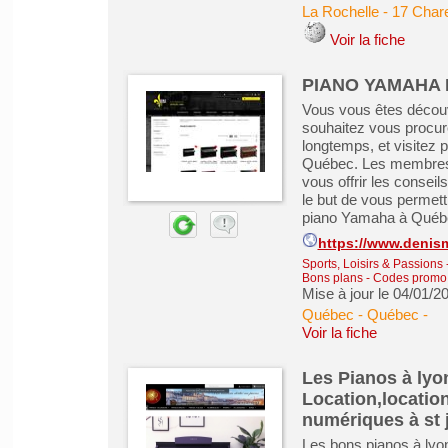
La Rochelle
-
17 Char
Voir la fiche
PIANO YAMAHA P
Vous vous êtes découv
souhaitez vous procure
longtemps, et visitez 
Québec. Les membres 
vous offrir les conseil
le but de vous permettr
piano Yamaha à Québe
https://www.denism
Sports, Loisirs & Passions
Bons plans - Codes promo
Mise à jour le 04/01/2
Québec - Québec
-
Voir la fiche
Les Pianos à lyo
Location,location
numériques à st 
Les bons pianos à lyo