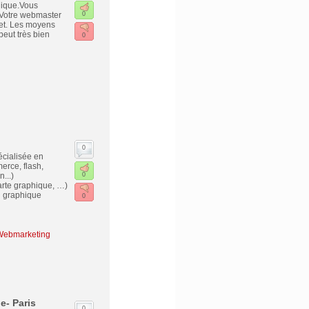
phique.Vous
. Votre webmaster
0
net. Les moyens
peut très bien
0
0
cialisée en
erce, flash,
...)
0
arte graphique, …)
n graphique
0
- Webmarketing
e- Paris
0