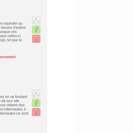
0
es exploiter au
 besoin d'autres
puisque ces
0
sque celles-ci
gs, tel que le
0
encement
0
ches en se fondant
de leur site
pour obtenir des
0
s internautes, il
nternautes ne sont
0