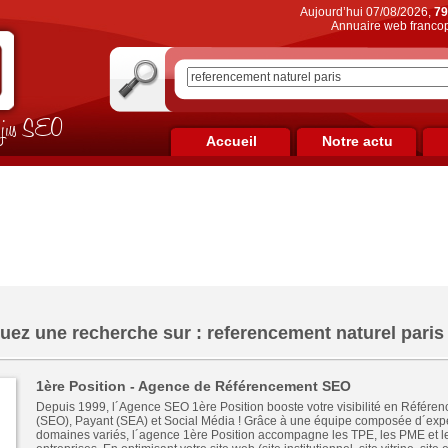
Aujourd’hui 07/08/2026,
79
Annuaire web francop
on jus SEO
Accueil
Notre actu
uez une recherche sur : referencement naturel paris
1ère Position - Agence de Référencement SEO
Depuis 1999, l´Agence SEO 1ère Position booste votre visibilité en Référe
(SEO), Payant (SEA) et Social Média ! Grâce à une équipe composée d´exp
domaines variés, l´agence 1ère Position accompagne les TPE, les PME et l