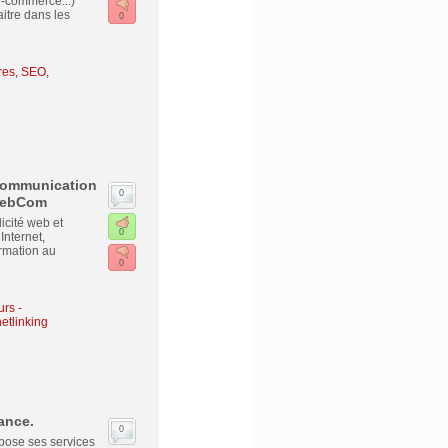
 e-commerce...)
itre dans les
0
es, SEO,
 communication
0
 WebCom
cité web et
0
Internet,
ormation au
0
urs -
etlinking
ance.
0
opose ses services