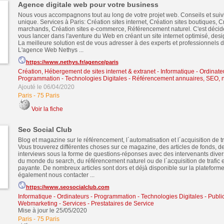
Agence digitale web pour votre business
Nous vous accompagnons tout au long de votre projet web. Conseils et suivi
unique. Services à Paris: Création sites internet, Création sites boutiques, C
marchands, Création sites e-commerce, Référencement naturel. C'est décid
vous lancer dans l'aventure du Web en créant un site internet optimisé, desig
La meilleure solution est de vous adresser à des experts et professionnels 
L'agence Web Nethys ...
https://www.nethys.fr/agence/paris
Création, Hébergement de sites internet & extranet
-
Informatique - Ordinate
Programmation - Technologies Digitales
-
Référencement annuaires, SEO, n
Ajouté le 06/04/2020
Paris
-
75 Paris
Voir la fiche
Seo Social Club
Blog et magazine sur le référencement, l´automatisation et l´acquisition de tra
Vous trouverez différentes choses sur ce magazine, des articles de fonds, de
interviews sous la forme de questions-réponses avec des intervenants divers
du monde du search, du référencement naturel ou de l´acquisition de trafic 
payante. De nombreux articles sont dors et déjà disponible sur la plateform
également nous contacter ...
https://www.seosocialclub.com
Informatique - Ordinateurs - Programmation - Technologies Digitales
-
Public
Webmarketing
-
Services - Prestataires de Service
Mise à jour le 25/05/2020
Paris
-
75 Paris