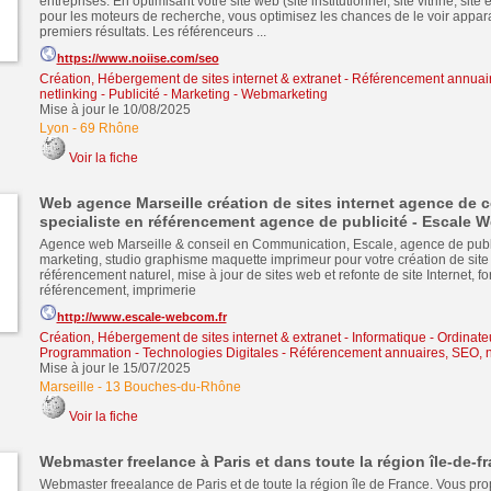
entreprises. En optimisant votre site web (site institutionnel, site vitrine, site
pour les moteurs de recherche, vous optimisez les chances de le voir appara
premiers résultats. Les référenceurs ...
https://www.noiise.com/seo
Création, Hébergement de sites internet & extranet
-
Référencement annuair
netlinking
-
Publicité - Marketing - Webmarketing
Mise à jour le 10/08/2025
Lyon
-
69 Rhône
Voir la fiche
Web agence Marseille création de sites internet agence de
specialiste en référencement agence de publicité - Escale
Agence web Marseille & conseil en Communication, Escale, agence de publi
marketing, studio graphisme maquette imprimeur pour votre création de site 
référencement naturel, mise à jour de sites web et refonte de site Internet, f
référencement, imprimerie
http://www.escale-webcom.fr
Création, Hébergement de sites internet & extranet
-
Informatique - Ordinate
Programmation - Technologies Digitales
-
Référencement annuaires, SEO, n
Mise à jour le 15/07/2025
Marseille
-
13 Bouches-du-Rhône
Voir la fiche
Webmaster freelance à Paris et dans toute la région île-de-fr
Webmaster freealance de Paris et de toute la région île de France. Vous pr