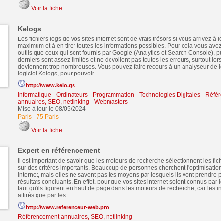
Voir la fiche
Kelogs
Les fichiers logs de vos sites internet sont de vrais trésors si vous arrivez à l
maximum et à en tirer toutes les informations possibles. Pour cela vous avez
outils que ceux qui sont fournis par Google (Analytics et Search Console), 
derniers sont assez limités et ne dévoilent pas toutes les erreurs, surtout lor
deviennent trop nombreuses. Vous pouvez faire recours à un analyseur de lo
logiciel Kelogs, pour pouvoir ...
http://www.kelo.gs
Informatique - Ordinateurs - Programmation - Technologies Digitales
-
Référ
annuaires, SEO, netlinking
-
Webmasters
Mise à jour le 08/05/2024
Paris
-
75 Paris
Voir la fiche
Expert en référencement
Il est important de savoir que les moteurs de recherche sélectionnent les fi
sur des critères importants. Beaucoup de personnes cherchent l'optimisation 
internet, mais elles ne savent pas les moyens par lesquels ils vont prendre 
résultats concluants. En effet, pour que vos sites internet soient connus par le
faut qu'ils figurent en haut de page dans les moteurs de recherche, car les i
attirés que par les ...
http://www.referenceur-web.pro
Référencement annuaires, SEO, netlinking