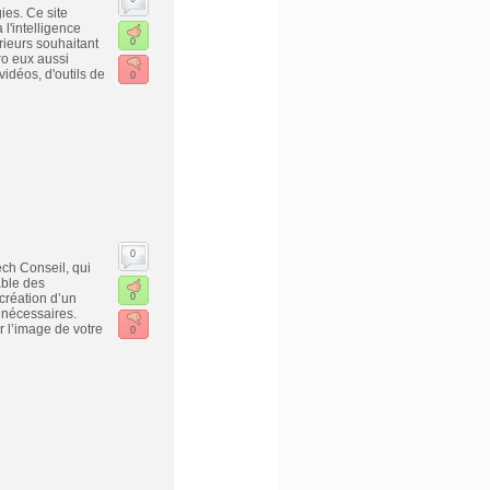
es. Ce site
 l'intelligence
rieurs souhaitant
0
éro eux aussi
idéos, d'outils de
0
0
ch Conseil, qui
able des
création d’un
0
 nécessaires.
 l’image de votre
0