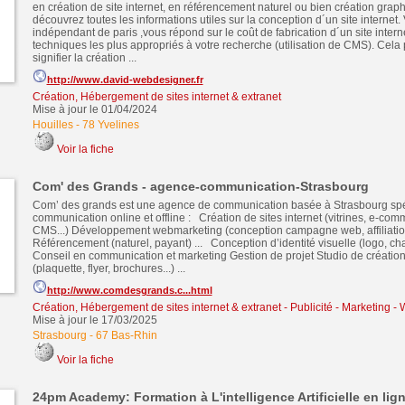
en création de site internet, en référencement naturel ou bien création gra
découvrez toutes les informations utiles sur la conception d´un site internet
indépendant de paris ,vous répond sur le coût de fabrication d´un site inter
techniques les plus appropriés à votre recherche (utilisation de CMS). Cela 
signifier la création ...
http://www.david-webdesigner.fr
Création, Hébergement de sites internet & extranet
Mise à jour le 01/04/2024
Houilles
-
78 Yvelines
Voir la fiche
Com' des Grands - agence-communication-Strasbourg
Com’ des grands est une agence de communication basée à Strasbourg spé
communication online et offline : Création de sites internet (vitrines, e-comm
CMS...) Développement webmarketing (conception campagne web, affiliation
Référencement (naturel, payant) ... Conception d’identité visuelle (logo, ch
Conseil en communication et marketing Gestion de projet Studio de créatio
(plaquette, flyer, brochures...) ...
http://www.comdesgrands.c...html
Création, Hébergement de sites internet & extranet
-
Publicité - Marketing 
Mise à jour le 17/03/2025
Strasbourg
-
67 Bas-Rhin
Voir la fiche
24pm Academy: Formation à L'intelligence Artificielle en lign