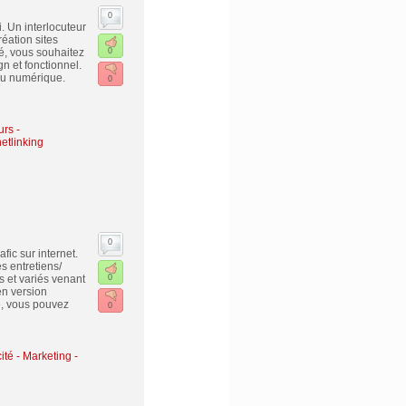
0
. Un interlocuteur
réation sites
é, vous souhaitez
0
n et fonctionnel.
du numérique.
0
urs -
etlinking
0
fic sur internet.
s entretiens/
 et variés venant
0
en version
e, vous pouvez
0
ité - Marketing -