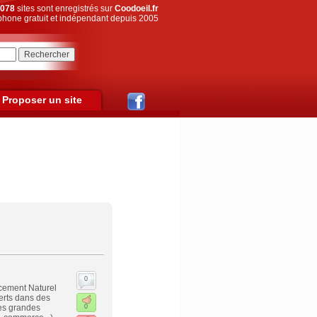
078
sites sont enregistrés sur
Coodoeil.fr
hone gratuit et indépendant depuis 2005
Proposer un site
0
ncement Naturel
erts dans des
es grandes
0