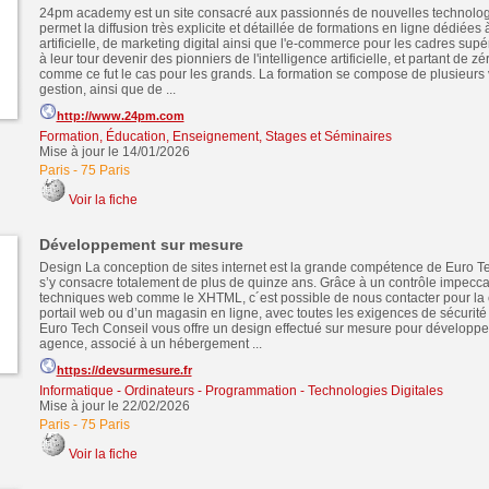
24pm academy est un site consacré aux passionnés de nouvelles technologi
permet la diffusion très explicite et détaillée de formations en ligne dédiées à
artificielle, de marketing digital ainsi que l'e-commerce pour les cadres supé
à leur tour devenir des pionniers de l'intelligence artificielle, et partant de z
comme ce fut le cas pour les grands. La formation se compose de plusieurs v
gestion, ainsi que de ...
http://www.24pm.com
Formation, Éducation, Enseignement, Stages et Séminaires
Mise à jour le 14/01/2026
Paris
-
75 Paris
Voir la fiche
Développement sur mesure
Design La conception de sites internet est la grande compétence de Euro Te
s’y consacre totalement de plus de quinze ans. Grâce à un contrôle impecc
techniques web comme le XHTML, c´est possible de nous contacter pour la 
portail web ou d’un magasin en ligne, avec toutes les exigences de sécurité
Euro Tech Conseil vous offre un design effectué sur mesure pour développer
agence, associé à un hébergement ...
https://devsurmesure.fr
Informatique - Ordinateurs - Programmation - Technologies Digitales
Mise à jour le 22/02/2026
Paris
-
75 Paris
Voir la fiche