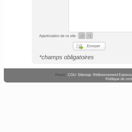
Appréciation de ce site :
*champs obligatoires
Focus :
CGU
-
Sitemap
-
Référencement Express
Politique de conf