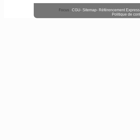
Focus :
CGU
-
Sitemap
-
Référencement Express
Politique de conf