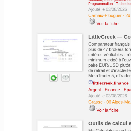
Programmation - Technolog
Ajouté le 03/08/2026
Carhaix-Plouguer
-
29 
Voir la fiche
LittleCreek — Co
Comparateur français e
plus de 47 brokers for
critères vérifiables :
minimum exigé à l'ouv
paire EUR/USD plutôt 
de retrait et d'inactiv
MetaTrader 5, cTrader 
littlecreek.finance
Argent - Finance - Epa
Ajouté le 03/08/2026
Grasse
-
06 Alpes-Mar
Voir la fiche
Outils de calcul 
Ma Calculatrice en Lig