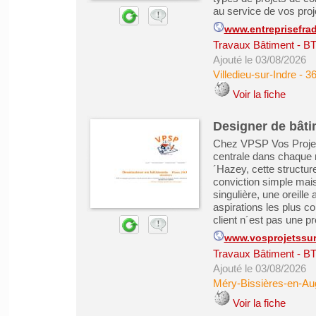
au service de vos proje
www.entreprisefra
Travaux Bâtiment - B
Ajouté le 03/08/2026
Villedieu-sur-Indre
-
36
Voir la fiche
Designer de bâti
Chez VPSP Vos Projets
centrale dans chaque m
´Hazey, cette structure
conviction simple mais
singulière, une oreille
aspirations les plus c
client n´est pas une p
www.vosprojetssur
Travaux Bâtiment - B
Ajouté le 03/08/2026
Méry-Bissières-en-Au
Voir la fiche