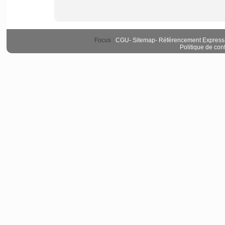
Focus :
CGU
-
Sitemap
-
Référencement Express
Politique de conf