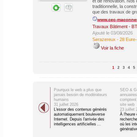
et de rénovation. Nos
traditionnelle, la cons
que des travaux de gr
www.cec-maconneri
Travaux Bâtiment - B
Ajouté le 03/08/2026
Serazereux
-
28 Eure-
Voir la fiche
1
2
3
4
5
Pourquoi le web a plus que
SEO & GE
jamais besoin de modérateurs
annuaires
humains
comptent 
31 juillet 2026
site web
L'essor des contenus générés
23 juillet
automatiquement bouleverse
À l'heure
Internet. Depuis l'arrivée des
recherche
intelligences artificielles ...
où les int
générative