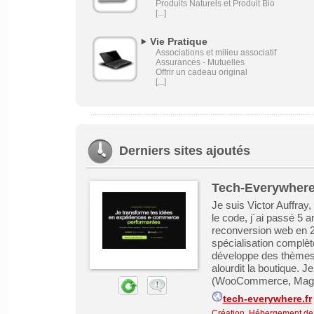
Produits Naturels et Produit Bio
[...]
Vie Pratique
Associations et milieu associatif
Assurances - Mutuelles
Offrir un cadeau original
[...]
Derniers sites ajoutés
Tech-Everywhere 
Je suis Victor Auffray
le code, j´ai passé 5 
reconversion web en 2
spécialisation complèt
développe des thèmes 
alourdit la boutique. 
(WooCommerce, Magent
tech-everywhere.fr
Création, Hébergement de s