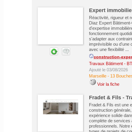
Expert immobilier
Réactivité, rigueur et 
Diaz Expert Bâtiment-C
d'expertise immobilièr
fonctionnement quotid
s'adapter aux contrain
imprévisible ou d'une d
avec une flexibilité ...
construction-expert
Travaux Bâtiment - B
Ajouté le 03/08/2026
Marseille
-
13 Bouche
Voir la fiche
Fradet & Fils - T
Fradet & Fils est une 
construction générale,
expérience solide da
complète de services a
professionnels. Notre é
types de projets de co