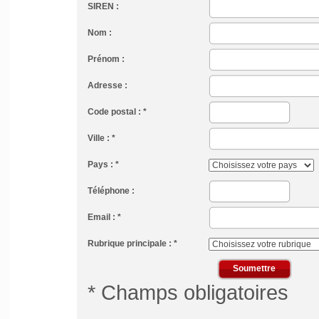
SIREN :
Nom :
Prénom :
Adresse :
Code postal : *
Ville : *
Pays : *
Téléphone :
Email : *
Rubrique principale : *
* Champs obligatoires