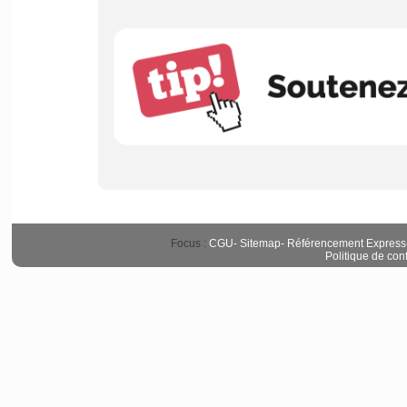
Focus :
CGU
-
Sitemap
-
Référencement Express
Politique de conf