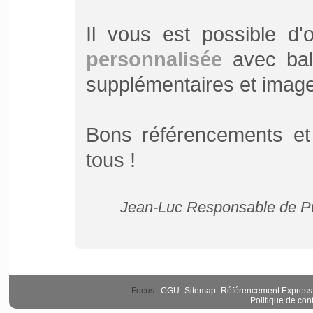
Il vous est possible d
personnalisée
avec bali
supplémentaires et image d
Bons référencements et
tous !
Jean-Luc Responsable de Pu
Focus :
CGU
-
Sitemap
-
Référencement Express
Politique de conf