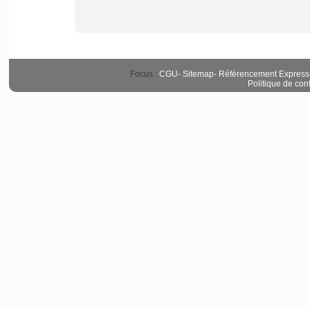
Focus :
CGU
-
Sitemap
-
Référencement Express
Politique de conf