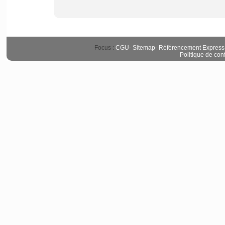
Focus :
CGU
-
Sitemap
-
Référencement Express
Politique de conf