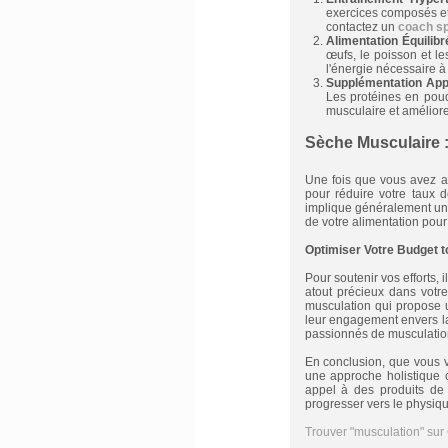
exercices composés et 
contactez un
coach sp
Alimentation Équilibr
œufs, le poisson et le
l'énergie nécessaire à 
Supplémentation App
Les protéines en pou
musculaire et améliore
Sèche Musculaire :
Une fois que vous avez a
pour réduire votre taux 
implique généralement un 
de votre alimentation pour
Optimiser Votre Budget t
Pour soutenir vos efforts, i
atout précieux dans votre
musculation qui propose u
leur engagement envers la 
passionnés de musculation 
En conclusion, que vous 
une approche holistique c
appel à des produits de 
progresser vers le physiq
Trouver "musculation" sur