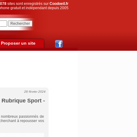
078
sites sont enregistrés sur
Coodoeil.fr
hone gratuit et indépendant depuis 2005
Proposer un site
28 février 2024
- Rubrique Sport -
de nombreux passionnés de
 cherchant à repousser vos