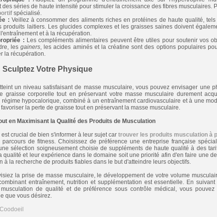
des séries de haute intensité pour stimuler la croissance des fibres musculaires. P
ortif
spécialisé.
ée :
Veillez à consommer des aliments riches en protéines de haute qualité, tels
s produits laitiers. Les glucides complexes et les graisses saines doivent égaleme
l'entraînement et à la récupération.
ropriée :
Les compléments alimentaires peuvent être utiles pour soutenir vos ob
dre, les
gainers
, les acides aminés et la créatine sont des options populaires po
r la récupération.
 Sculptez Votre Physique
tteint un niveau satisfaisant de masse musculaire, vous pouvez envisager une 
de graisse corporelle tout en préservant votre masse musculaire durement acq
régime hypocalorique, combiné à un entraînement cardiovasculaire et à une modi
 favoriser la perte de graisse tout en préservant la masse musculaire.
out en Maximisant la Qualité des Produits de Musculation
l est crucial de bien s'informer à leur sujet car
trouver les produits musculation à 
 parcours de fitness. Choisissez de préférence une entreprise française spécia
ne sélection soigneusement choisie de suppléments de haute qualité à des tarifs
qualité et leur expérience dans le domaine soit une priorité afin d'en faire une de
à la recherche de produits fiables dans le but d'atteindre leurs objectifs.
visiez la prise de masse musculaire, le développement de votre volume musculair
ombinant entraînement, nutrition et supplémentation est essentielle. En suivant 
musculation de qualité et de préférence sous contrôle médical, vous pouvez o
ue que vous désirez.
 Coodoeil