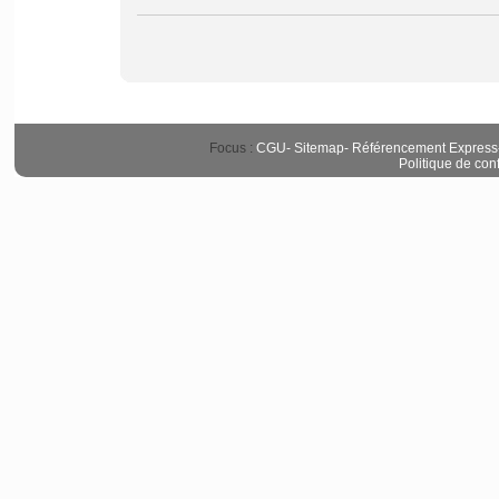
Focus :
CGU
-
Sitemap
-
Référencement Express
Politique de conf