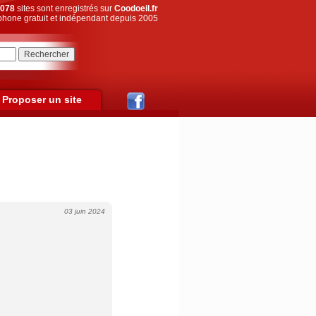
078
sites sont enregistrés sur
Coodoeil.fr
hone gratuit et indépendant depuis 2005
Proposer un site
03 juin 2024