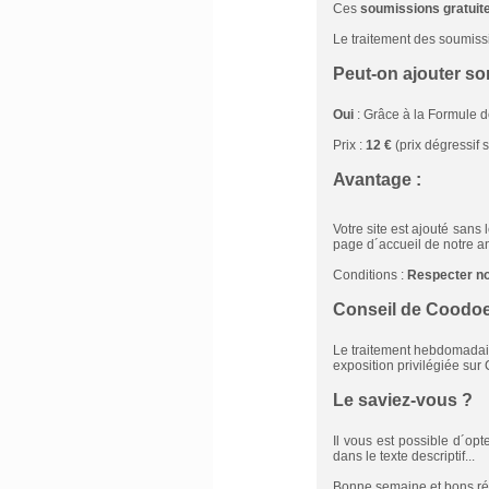
Ces
soumissions gratuit
Le traitement des soumissi
Peut-on ajouter so
Oui
: Grâce à la Formule 
Prix :
12 €
(prix dégressif s
Avantage :
Votre site est ajouté sans
page d´accueil de notre a
Conditions :
Respecter n
Conseil de Coodoei
Le traitement hebdomadair
exposition privilégiée sur 
Le saviez-vous ?
Il vous est possible d´op
dans le texte descriptif...
Bonne semaine et bons ré