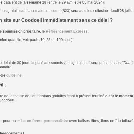
es
dataient de la
semaine 18
(entre le 29 avril et le 05 mai 2024).
ons gratuites de la semaine en cours (S23) sera au mieux effectué :
lundi 08 juille
n site sur Coodoeil immédiatement sans ce délai ?
de
soumission prioritaire
, le
Référencement Express
.
elon quantité, voir packs 10, 25 ou 100 sites)
 le délai de 30 jours imposé aux soumissions gratuites, il sera présent sous "
Dernie
nnuaire.
otre
guideline
.
l :
e de la masse de soumissions gratuites étant à présent terminé
c´est le moment 
Coodoeil...
ter pour un
mise en forme personnalisée
avec balises titres, liens en "do-follow
férencements !