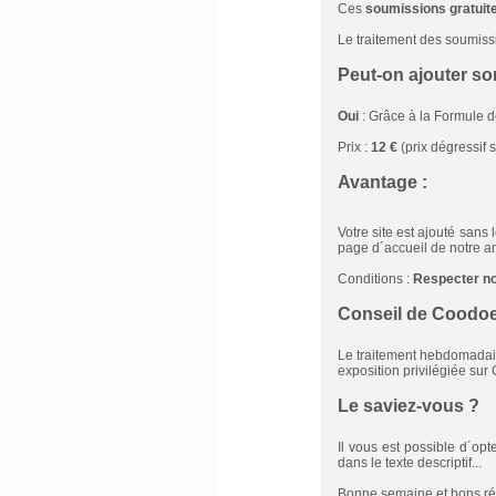
Ces
soumissions gratuit
Le traitement des soumissi
Peut-on ajouter so
Oui
: Grâce à la Formule 
Prix :
12 €
(prix dégressif s
Avantage :
Votre site est ajouté sans
page d´accueil de notre a
Conditions :
Respecter n
Conseil de Coodoei
Le traitement hebdomadair
exposition privilégiée sur 
Le saviez-vous ?
Il vous est possible d´op
dans le texte descriptif...
Bonne semaine et bons ré