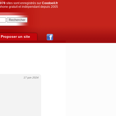
078
sites sont enregistrés sur
Coodoeil.fr
hone gratuit et indépendant depuis 2005
Proposer un site
17 juin 2024