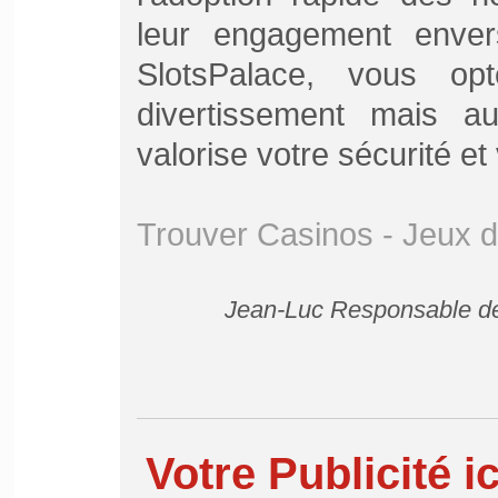
leur engagement envers
SlotsPalace, vous o
divertissement mais a
valorise votre sécurité et 
Trouver Casinos - Jeux d'
Jean-Luc Responsable de 
Votre Publicité ic