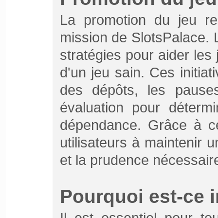
La promotion du jeu r
mission de SlotsPalace. 
stratégies pour aider les 
d'un jeu sain. Ces initiat
des dépôts, les pauses
évaluation pour déterm
dépendance. Grâce à ces
utilisateurs à maintenir un
et la prudence nécessair
Pourquoi est-ce 
Il est essentiel pour to