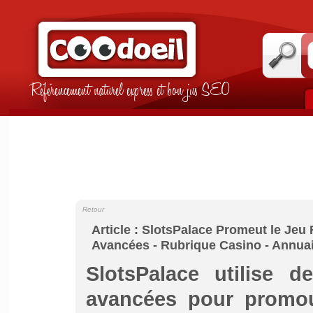
Référencement naturel express et bon jus SEO
Retour
Article : SlotsPalace Promeut le Je
Avancées - Rubrique Casino - Annua
SlotsPalace utilise d
avancées pour promou