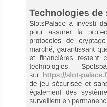
Technologies de 
SlotsPalace a investi d
pour assurer la protec
protocoles de cryptage
marché, garantissant qu
et financières restent c
technologies, Spots
sur
https://slot-palace.f
de jeu sécurisée et san
également des système
surveillent en permanence