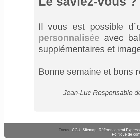
Le saviez-vous ?
Il vous est possible d
personnalisée
avec bali
supplémentaires et image d
Bonne semaine et bons r
Jean-Luc Responsable de 
Focus :
CGU
-
Sitemap
-
Référencement Express
Politique de conf