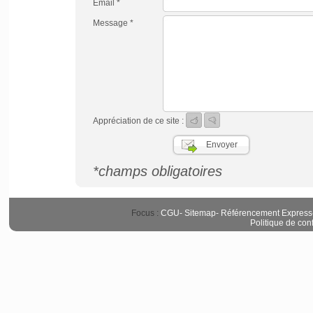
Email *
Message *
Appréciation de ce site :
*champs obligatoires
Focus :
CGU
-
Sitemap
-
Référencement Express
Politique de conf