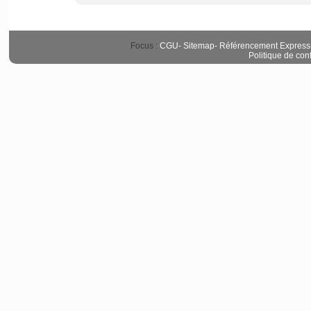
Focus :
CGU
-
Sitemap
-
Référencement Express
Politique de conf