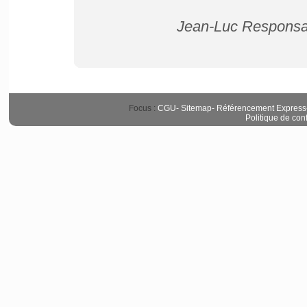
Jean-Luc Responsab
Focus :
CGU
-
Sitemap
-
Référencement Express
Politique de conf