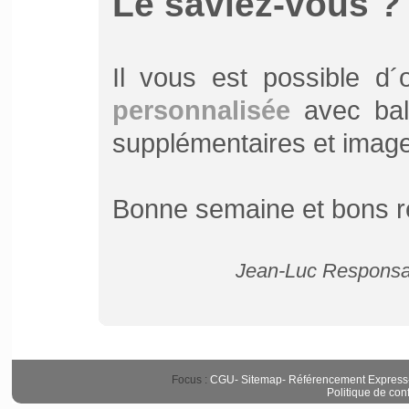
Le saviez-vous ?
Il vous est possible d
personnalisée
avec bali
supplémentaires et image d
Bonne semaine et bons r
Jean-Luc Responsab
Focus :
CGU
-
Sitemap
-
Référencement Express
Politique de conf