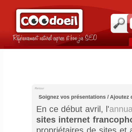
Référencement naturel express et bon jus SEO
Retour
Soignez vos présentations / Ajoutez
En ce début avril, l'
annua
sites internet francop
propriétaires de sites e