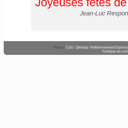
Joyeuses fêtes de
Jean-Luc Respons
Focus :
CGU
-
Sitemap
-
Référencement Express
Politique de conf