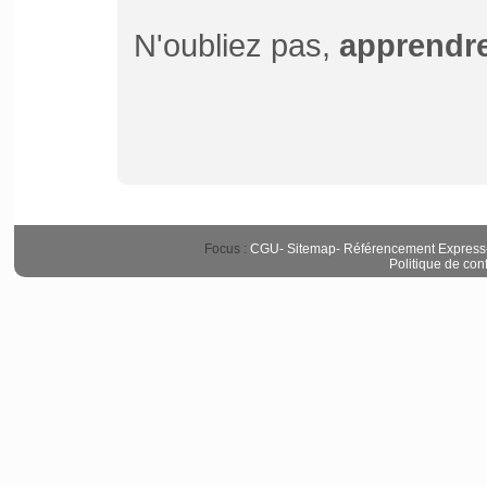
N'oubliez pas,
apprendre
Focus :
CGU
-
Sitemap
-
Référencement Express
Politique de conf