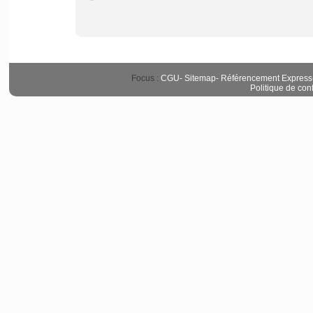
Focus :
CGU
-
Sitemap
-
Référencement Express
Politique de conf