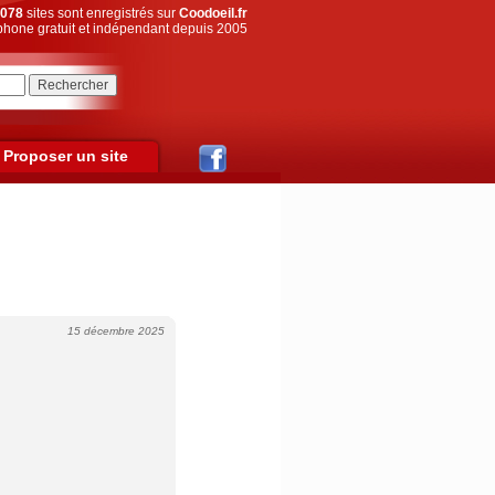
078
sites sont enregistrés sur
Coodoeil.fr
hone gratuit et indépendant depuis 2005
Proposer un site
15 décembre 2025