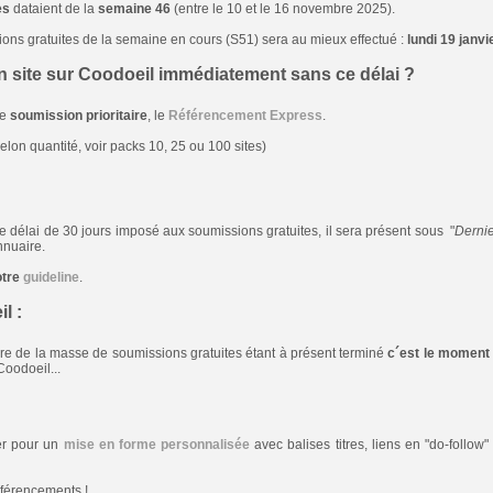
es
dataient de la
semaine 46
(entre le 10 et le 16 novembre 2025).
ons gratuites de la semaine en cours (S51) sera au mieux effectué :
lundi 19 janvi
n site sur Coodoeil immédiatement sans ce délai ?
de
soumission prioritaire
, le
Référencement Express
.
elon quantité, voir packs 10, 25 ou 100 sites)
 le délai de 30 jours imposé aux soumissions gratuites, il sera présent sous "
Dernie
nnuaire.
otre
guideline
.
l :
e de la masse de soumissions gratuites étant à présent terminé
c´est le moment 
Coodoeil...
ter pour un
mise en forme personnalisée
avec balises titres, liens en "do-follow
férencements !