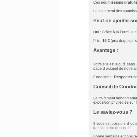
Ces
soumissions gratuit
Le traitement des soumissi
Peut-on ajouter so
Oui
: Grâce à la Formule 
Prix :
15 €
(prix dégressif s
Avantage :
Votre site est ajouté sans
page d´accueil de notre a
Conditions :
Respecter n
Conseil de Coodoei
Le traitement hebdomadair
exposition privilégiée sur 
Le saviez-vous ?
Il vous est possible d´op
dans le texte descriptif...
Bonne semaine et bons ré