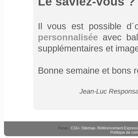
Le saviez-vous ?
Il vous est possible d
personnalisée
avec bali
supplémentaires et image d
Bonne semaine et bons r
Jean-Luc Responsab
Focus :
CGU
-
Sitemap
-
Référencement Express
Politique de conf