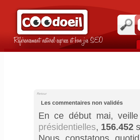
Référencement naturel express et bon jus SEO
Retour
Les commentaires non validés
En ce début mai, veill
présidentielles
,
156.452
s
Nous constatons quoti