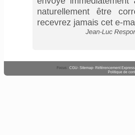
envoyé immédiatement à 
naturellement être co
recevrez jamais cet e-mai
Jean-Luc Respon
Focus :
CGU
-
Sitemap
-
Référencement Express
Politique de conf