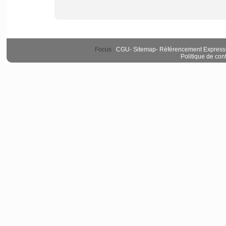
Focus :
CGU
-
Sitemap
-
Référencement Express
Politique de conf