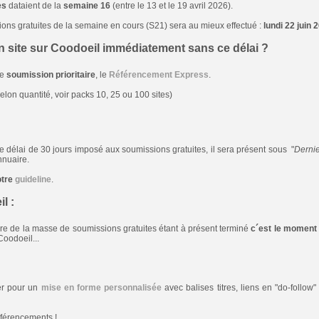
es
dataient de la
semaine 16
(entre le 13 et le 19 avril 2026).
ons gratuites de la semaine en cours (S21) sera au mieux effectué :
lundi 22 juin 
n site sur Coodoeil immédiatement sans ce délai ?
de
soumission prioritaire
, le
Référencement Express
.
elon quantité, voir packs 10, 25 ou 100 sites)
 le délai de 30 jours imposé aux soumissions gratuites, il sera présent sous "
Dernie
nnuaire.
otre
guideline
.
l :
e de la masse de soumissions gratuites étant à présent terminé
c´est le moment 
Coodoeil...
ter pour un
mise en forme personnalisée
avec balises titres, liens en "do-follow
férencements !