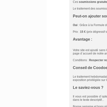
Ces
soumissions gratuit
Le traitement des soumissi
Peut-on ajouter so
Oui
: Grâce à la Formule 
Prix :
15 €
(prix dégressif s
Avantage :
Votre site est ajouté sans
page d´accueil de notre a
Conditions :
Respecter n
Conseil de Coodoei
Le traitement hebdomadair
exposition privilégiée sur 
Le saviez-vous ?
Il vous est possible d´op
dans le texte descriptif...
Bonne semaine et bons ré