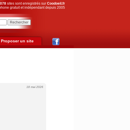
078
sites sont enregistrés sur
Coodoeil.fr
hone gratuit et indépendant depuis 2005
Proposer un site
18 mai 2026