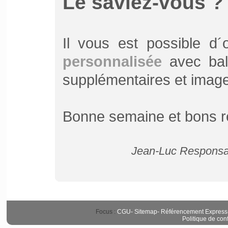
Le saviez-vous ?
Il vous est possible d
personnalisée
avec bali
supplémentaires et image d
Bonne semaine et bons r
Jean-Luc Responsab
Focus :
CGU
-
Sitemap
-
Référencement Express
Politique de conf