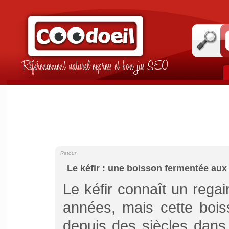
Référencement naturel express et bon jus SEO
Retour
Le kéfir : une boisson fermentée aux
Le kéfir connaît un rega
années, mais cette boi
depuis des siècles dans