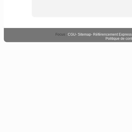
Focus :
CGU
-
Sitemap
-
Référencement Express
Politique de conf