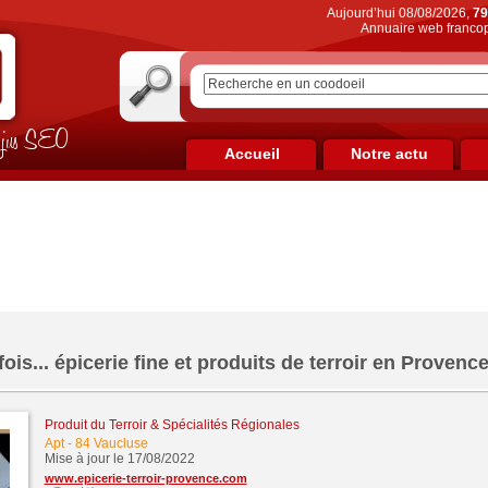
Aujourd’hui 08/08/2026,
79
Annuaire web francop
on jus SEO
Accueil
Notre actu
 fois... épicerie fine et produits de terroir en Provenc
Produit du Terroir & Spécialités Régionales
Apt
-
84 Vaucluse
Mise à jour le 17/08/2022
www.epicerie-terroir-provence.com