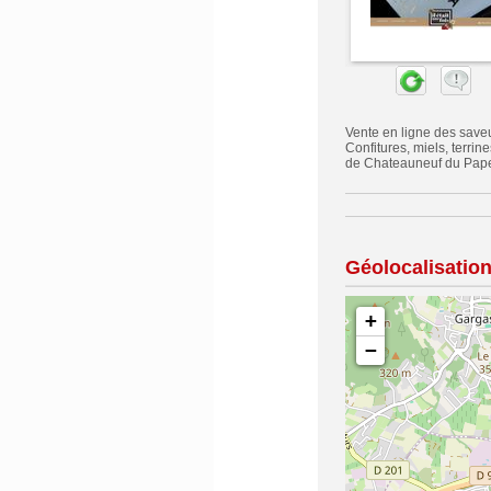
Vente en ligne des saveu
Confitures, miels, terri
de Chateauneuf du Pape
Géolocalisatio
+
−