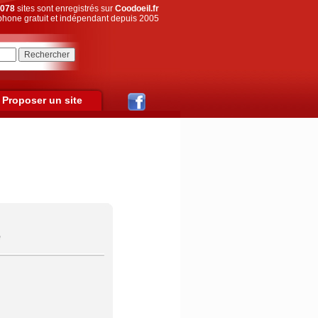
078
sites sont enregistrés sur
Coodoeil.fr
hone gratuit et indépendant depuis 2005
Proposer un site
e