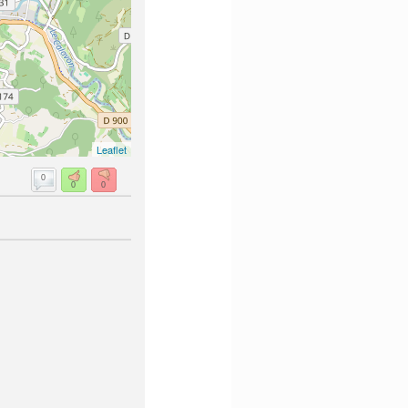
Leaflet
0
0
0