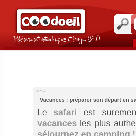
Référencement naturel express et bon jus SEO
Retour
Vacances : préparer son départ en sa
Le
safari
est suremen
vacances
les plus authen
séjournez en camping
!