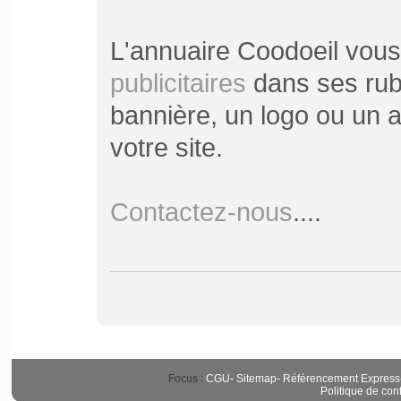
L'annuaire Coodoeil vou
publicitaires
dans ses rubr
bannière, un logo ou un ar
votre site.
Contactez-nous
....
Focus :
CGU
-
Sitemap
-
Référencement Express
Politique de conf