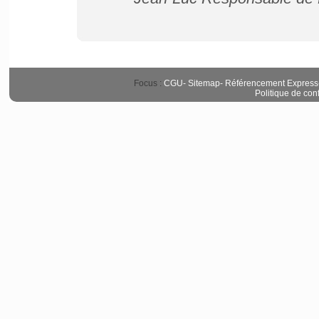
Focus :
CGU
-
Sitemap
-
Référencement Express
Politique de conf