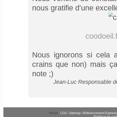
nous gratifie d'une excell
coodoeil.
Nous ignorons si cela a
crains que non) mais ça 
note ;)
Jean-Luc Responsable de
Focus :
CGU
-
Sitemap
-
Référencement Express
Politique de conf