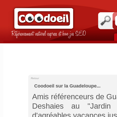
Référencement naturel express et bon jus SEO
Retour
Coodoeil sur la Guadeloupe...
Amis référenceurs de Gua
Deshaies au "Jardin
d'agréables vacances jus