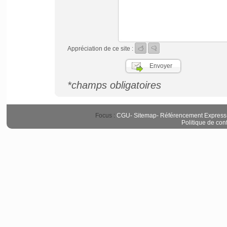
Appréciation de ce site :
*champs obligatoires
Focus :
CGU
-
Sitemap
-
Référencement Express
Politique de conf