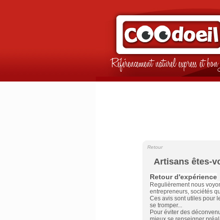
Référencement naturel express et b
Retour
Artisans êtes-v
Retour d'expérience
Regulièrement nous voyons
entrepreneurs, sociétés qui
Ces avis sont utiles pour l
se tromper...
Pour éviter des déconvenue
mieux se renseigner préa