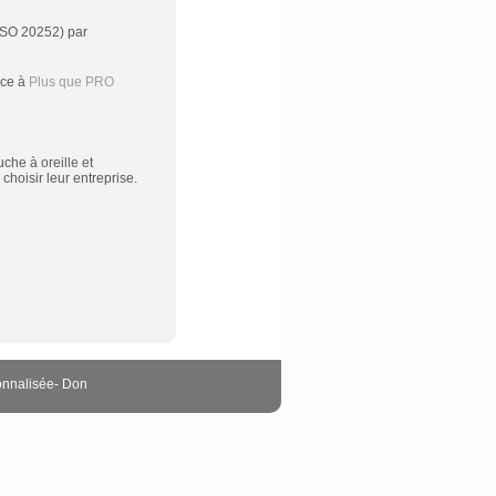
(ISO 20252) par
âce à
Plus que PRO
che à oreille et
hoisir leur entreprise.
onnalisée
-
Don