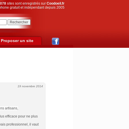
078
sites sont enregistrés sur
Coodoeil.fr
hone gratuit et indépendant depuis 2005
Proposer un site
19 novembre 2014
s artisans,
lus efficace pour ne plus
is professionnel, il vaut