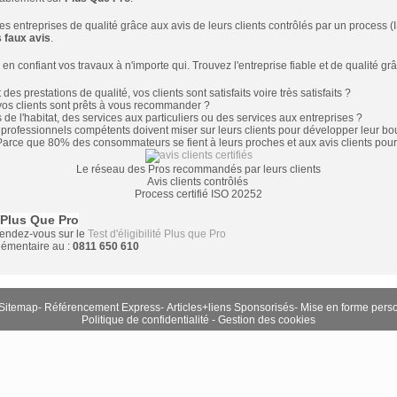
 entreprises de qualité grâce aux avis de leurs clients contrôlés par un process 
 faux avis
.
en confiant vos travaux à n'importe qui. Trouvez l'entreprise fiable et de qualité gr
des prestations de qualité, vos clients sont satisfaits voire très satisfaits ?
 vos clients sont prêts à vous recommander ?
de l'habitat, des services aux particuliers ou des services aux entreprises ?
t professionnels compétents doivent miser sur leurs clients pour développer leur bou
Parce que 80% des consommateurs se fient à leurs proches et aux avis clients pour c
Le réseau des Pros recommandés
par leurs clients
Avis clients contrôlés
Process certifié ISO 20252
 Plus Que Pro
rendez-vous sur le
Test d'éligibilité Plus que Pro
émentaire au :
0811 650 610
Sitemap
-
Référencement Express
-
Articles+liens Sponsorisés
-
Mise en forme pers
Politique de confidentialité
-
Gestion des cookies