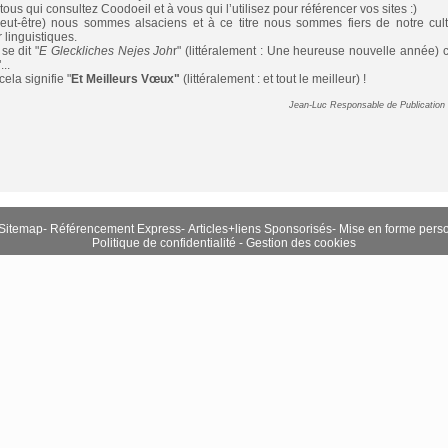
ous qui consultez Coodoeil et à vous qui l’utilisez pour référencer vos sites :)
t-être) nous sommes alsaciens et à ce titre nous sommes fiers de notre cultu
 linguistiques.
se dit "
E Gleckliches Nejes Joh
r" (littéralement : Une heureuse nouvelle année) 
...
 cela signifie "
Et
Meilleurs Vœux"
(littéralement : et tout le meilleur) !
Jean-Luc Responsable de Publication
Sitemap
-
Référencement Express
-
Articles+liens Sponsorisés
-
Mise en forme pers
Politique de confidentialité
-
Gestion des cookies