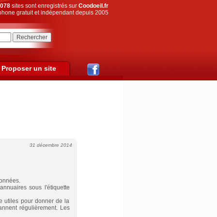
078
sites sont enregistrés sur
Coodoeil.fr
hone gratuit et indépendant depuis 2005
Proposer un site
31 décembre 2014
données.
nnuaires sous l'étiquette
 utiles pour donner de la
annent régulièrement. Les