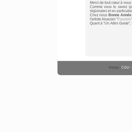
Merci de tout cœur à vous t
Comme vous le savez (peu
régionales et en particulier
Chez nous
Bonne Année
l'artiste Alsacien "
Pascklin
"
Quant à "
Un Alles Guete
",
Focus :
CGU
-