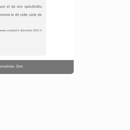
re et de nos spécificités
comme le dit cette carte de
 www.coodoeil.fr décembre 2014 ©
onnalisée
-
Don