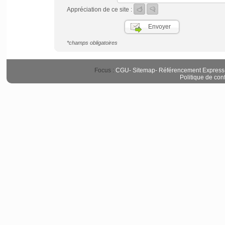
Appréciation de ce site :
*champs obligatoires
Focus :
CGU
-
Sitemap
-
Référencement Express
Politique de conf