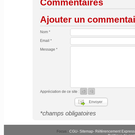
Commentaires
Ajouter un commentai
Nom *
Email *
Message *
Appréciation de ce site :
*champs obligatoires
Focus :
CGU
-
Sitemap
-
Référencement Express