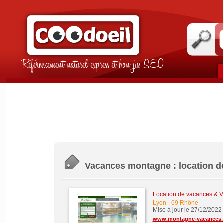
Référencement naturel express et bon jus SEO
Vacances montagne : location d
Location de vacances & Vi
Lyon
-
69 Rhône
Mise à jour le 27/12/2022
www.montagne-vacances.