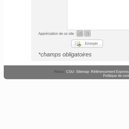
Appréciation de ce site :
*champs obligatoires
Focus :
CGU
-
Sitemap
-
Référencement Express
Politique de conf