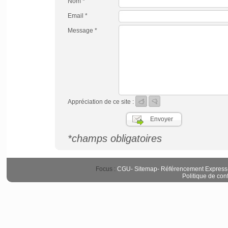
Nom *
Email *
Message *
Appréciation de ce site :
*champs obligatoires
Focus :
CGU
-
Sitemap
-
Référencement Express
Politique de conf