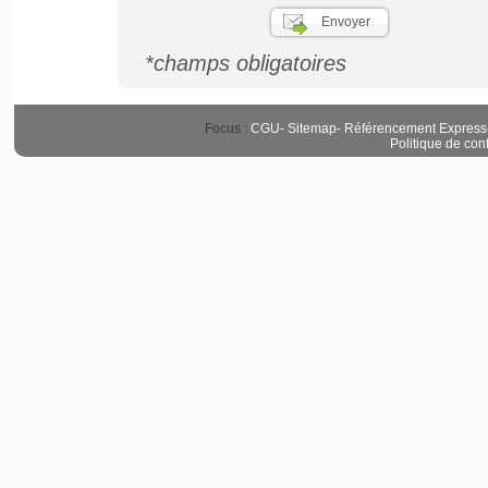
*champs obligatoires
Focus :
CGU
-
Sitemap
-
Référencement Express
Politique de conf