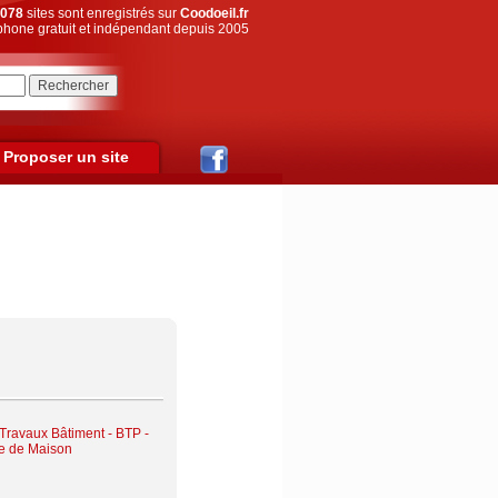
078
sites sont enregistrés sur
Coodoeil.fr
hone gratuit et indépendant depuis 2005
Proposer un site
Travaux Bâtiment - BTP -
ge de Maison