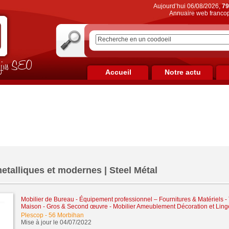
Aujourd’hui 06/08/2026,
79
Annuaire web francop
on jus SEO
Accueil
Notre actu
etalliques et modernes | Steel Métal
Mobilier de Bureau - Équipement professionnel – Fournitures & Matériels
-
Maison - Gros & Second œuvre
-
Mobilier Ameublement Décoration et Lin
Plescop
-
56 Morbihan
Mise à jour le 04/07/2022