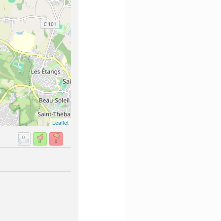
Leaflet
0
0
0