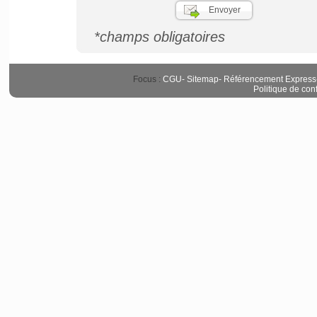
*champs obligatoires
Focus :
CGU
-
Sitemap
-
Référencement Express
Politique de conf