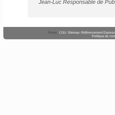
Jean-Luc Responsable de Publ
Focus :
CGU
-
Sitemap
-
Référencement Express
Politique de conf