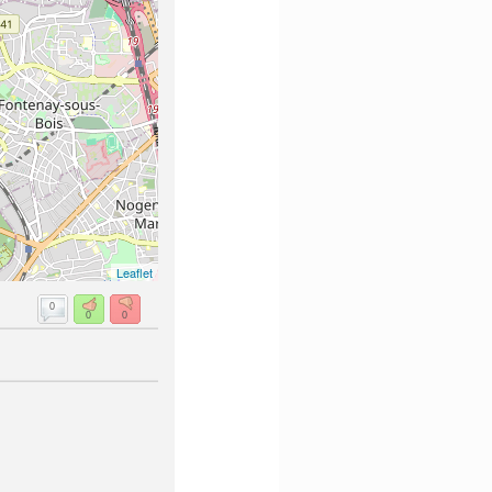
Leaflet
0
0
0