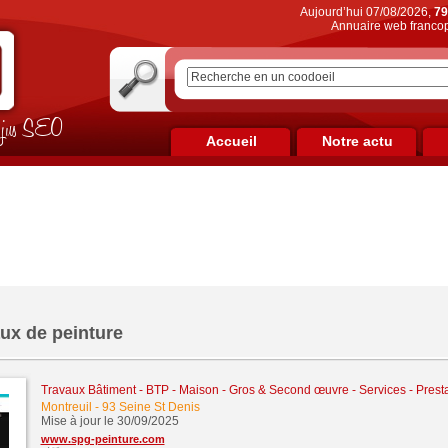
Aujourd’hui 07/08/2026,
79
Annuaire web francop
on jus SEO
Accueil
Notre actu
ux de peinture
Travaux Bâtiment - BTP - Maison - Gros & Second œuvre
-
Services - Prest
Montreuil
-
93 Seine St Denis
Mise à jour le 30/09/2025
www.spg-peinture.com