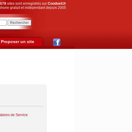
078
sites sont enregistrés sur
Coodoeil.fr
hone gratuit et indépendant depuis 2005
Proposer un site
ataires de Service