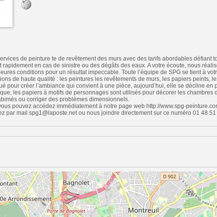
rvices de peinture te de revêtement des murs avec des tarifs abordables défiant 
t rapidement en cas de sinistre ou des dégâts des eaux. A votre écoute, nous réali
leures conditions pour un résultat impeccable. Toute l’équipe de SPG se tient à votr
ons de haute qualité : les peintures les revêtements de murs, les papiers peints, les
ué pour créer l’ambiance qui convient à une pièce, aujourd’hui, elle se décline en pa
ique, les papiers à motifs de personnages sont utilisés pour décorer les chambres d’
bimés ou corriger des problèmes dimensionnels.
 vous pouvez accédez immédiatement à notre page web http://www.spg-peinture.co
z par mail spg1@laposte.net ou nous joindre directement sur ce numéro 01 48 51
n