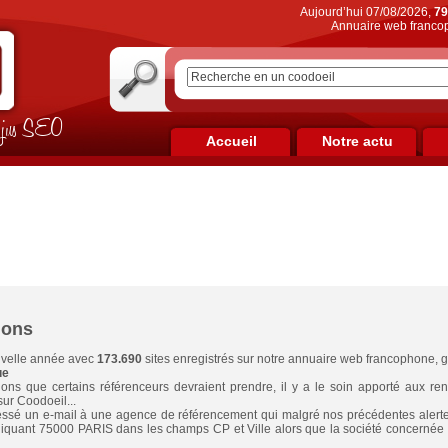
Aujourd’hui 07/08/2026,
79
Annuaire web francop
on jus SEO
Accueil
Notre actu
ions
uvelle année avec
173.690
sites enregistrés sur notre annuaire web francophone, gr
ue
ons que certains référenceurs devraient prendre, il y a le soin apporté aux re
ur Coodoeil...
ssé un e-mail à une agence de référencement qui malgré nos précédentes alertes
diquant 75000 PARIS dans les champs CP et Ville alors que la société concernée pa