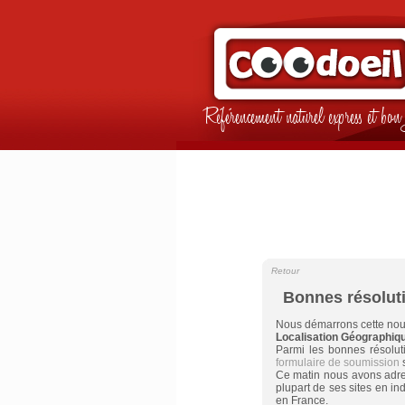
Référencement naturel express et b
Retour
Bonnes résolut
Nous démarrons cette no
Localisation Géographiq
Parmi les bonnes résoluti
formulaire de soumission
s
Ce matin nous avons adre
plupart de ses sites en in
en France.