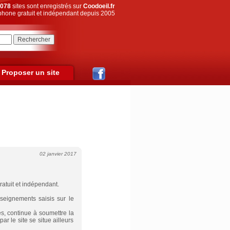
078
sites sont enregistrés sur
Coodoeil.fr
hone gratuit et indépendant depuis 2005
Proposer un site
02 janvier 2017
atuit et indépendant.
nseignements saisis sur le
, continue à soumettre la
r le site se situe ailleurs