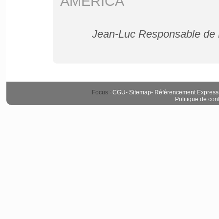
AMERICA
Jean-Luc Responsable de P
Focus :
CGU
-
Sitemap
-
Référencement Express
Politique de conf